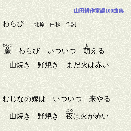
山田耕作童謡100曲集
わらび
北原 白秋 作詞
わらび
も
蕨
わらび いついつ
萌
える
山焼き 野焼き まだ火は赤い
むじなの嫁は いついつ 来やる
よる
山焼き 野焼き
夜
は火が赤い