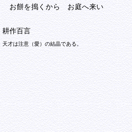
お餅を搗くから お庭へ来い
耕作百言
天才は注意（愛）の結晶である。