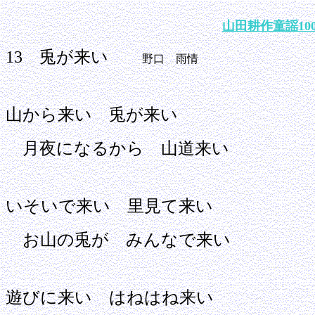
山田耕作童謡10
13 兎が来い
野口 雨情
山から来い 兎が来い
月夜になるから 山道来い
いそいで来い 里見て来い
お山の兎が みんなで来い
遊びに来い はねはね来い