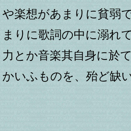
や楽想があまりに貧弱
まりに歌詞の中に溺れ
力とか音楽其自身に於
かいふものを、殆ど缺