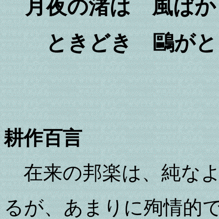
月夜の渚は 風ばか
ときどき 鷗がと
耕作百言
在来の邦楽は、純な
るが、あまりに殉情的