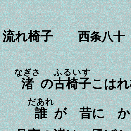
流れ椅子
西条八十
なぎさ
ふるいす
渚
の
古椅子
こはれ
だあれ
誰
が 昔に か